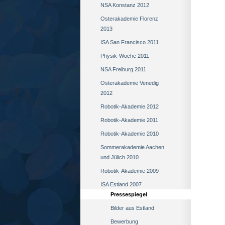
NSA Konstanz 2012
Osterakademie Florenz
2013
ISA San Francisco 2011
Physik-Woche 2011
NSA Freiburg 2011
Osterakademie Venedig
2012
Robotik-Akademie 2012
Robotik-Akademie 2011
Robotik-Akademie 2010
Sommerakademie Aachen
und Jülich 2010
Robotik-Akademie 2009
ISA Estland 2007
Pressespiegel
Bilder aus Estland
Bewerbung