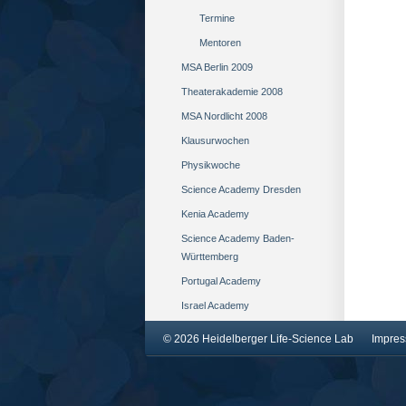
Termine
Mentoren
MSA Berlin 2009
Theaterakademie 2008
MSA Nordlicht 2008
Klausurwochen
Physikwoche
Science Academy Dresden
Kenia Academy
Science Academy Baden-
Württemberg
Portugal Academy
Israel Academy
© 2026 Heidelberger Life-Science Lab
Impre