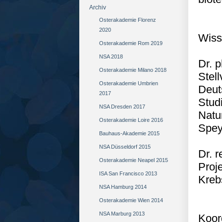
Archiv
Osterakademie Florenz
2020
Wiss
Osterakademie Rom 2019
NSA 2018
Dr. p
Osterakademie Milano 2018
Stell
Osterakademie Umbrien
Deut
2017
Studi
NSA Dresden 2017
Natu
Osterakademie Loire 2016
Spey
Bauhaus-Akademie 2015
NSA Düsseldorf 2015
Dr. 
Osterakademie Neapel 2015
Proj
ISA San Francisco 2013
Kreb
NSA Hamburg 2014
Osterakademie Wien 2014
NSA Marburg 2013
Koor