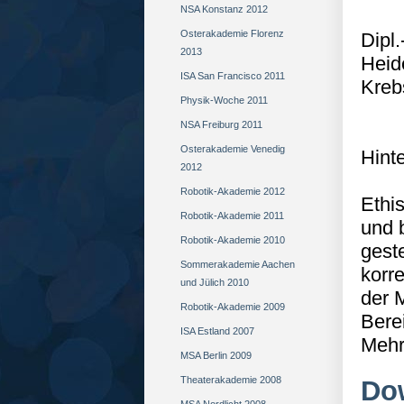
NSA Konstanz 2012
Osterakademie Florenz
Dipl
2013
Heid
ISA San Francisco 2011
Kreb
Physik-Woche 2011
NSA Freiburg 2011
Osterakademie Venedig
Hint
2012
Robotik-Akademie 2012
Ethi
Robotik-Akademie 2011
und 
Robotik-Akademie 2010
gest
Sommerakademie Aachen
korre
und Jülich 2010
der 
Robotik-Akademie 2009
Bere
ISA Estland 2007
Mehr
MSA Berlin 2009
Theaterakademie 2008
Do