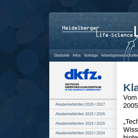
Startseite
Infos
Vorträge
Arbeitsgemeinschafte
Kl
Vom 
2005
Akademiefahrten 2026 / 2027
Akademiefahrten 2025 / 2026
„Tec
Akademiefahrten 2024 / 2025
Wiss
Akademiefahrten 2023 / 2024
biot