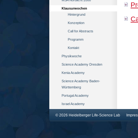
MSA Nordlicht 2008
Pr
Klausurwochen
Hintergrund
Ca
Konzeption
Call for Abstracts
Programm
Kontakt
Physikwoche
Science Academy Dresden
Kenia Academy
Science Academy Baden-
Württemberg
Portugal Academy
Israel Academy
© 2026 Heidelberger Life-Science Lab
Impre