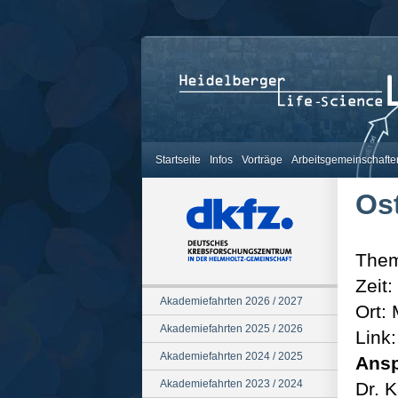
Startseite
Infos
Vorträge
Arbeitsgemeinschafte
Os
Them
Zeit
Akademiefahrten 2026 / 2027
Ort: 
Akademiefahrten 2025 / 2026
Link
Akademiefahrten 2024 / 2025
Ansp
Akademiefahrten 2023 / 2024
Dr. K