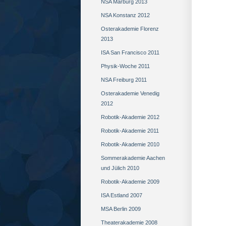
NSA Marburg 2013
NSA Konstanz 2012
Osterakademie Florenz
2013
ISA San Francisco 2011
Physik-Woche 2011
NSA Freiburg 2011
Osterakademie Venedig
2012
Robotik-Akademie 2012
Robotik-Akademie 2011
Robotik-Akademie 2010
Sommerakademie Aachen
und Jülich 2010
Robotik-Akademie 2009
ISA Estland 2007
MSA Berlin 2009
Theaterakademie 2008