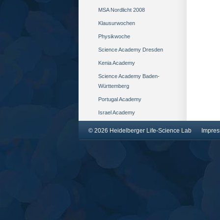
MSA Nordlicht 2008
Klausurwochen
Physikwoche
Science Academy Dresden
Kenia Academy
Science Academy Baden-
Württemberg
Portugal Academy
Israel Academy
© 2026 Heidelberger Life-Science Lab
Impre