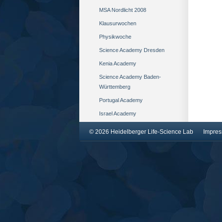
MSA Nordlicht 2008
Klausurwochen
Physikwoche
Science Academy Dresden
Kenia Academy
Science Academy Baden-
Württemberg
Portugal Academy
Israel Academy
© 2026 Heidelberger Life-Science Lab
Impre