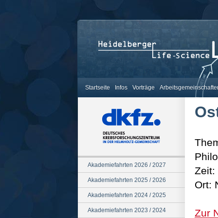
Startseite
Infos
Vorträge
Arbeitsgemeinschafte
Os
Them
Phil
Akademiefahrten 2026 / 2027
Zeit:
Akademiefahrten 2025 / 2026
Ort: 
Akademiefahrten 2024 / 2025
Akademiefahrten 2023 / 2024
Zur 