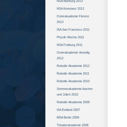
NSA Marburg 2013
NSA Konstanz 2012
Osterakademie Florenz
2013
ISA San Francisco 2011
Physik-Woche 2011
NSA Freiburg 2011
Osterakademie Venedig
2012
Robotik-Akademie 2012
Robotik-Akademie 2011
Robotik-Akademie 2010
Sommerakademie Aachen
und Jülich 2010
Robotik-Akademie 2009
ISA Estland 2007
MSA Berlin 2009
Theaterakademie 2008