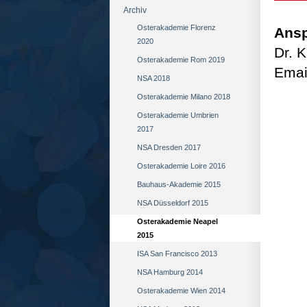
Archiv
Osterakademie Florenz
Ansp
2020
Dr. K
Osterakademie Rom 2019
Emai
NSA 2018
Osterakademie Milano 2018
Osterakademie Umbrien
2017
NSA Dresden 2017
Osterakademie Loire 2016
Bauhaus-Akademie 2015
NSA Düsseldorf 2015
Osterakademie Neapel
2015
ISA San Francisco 2013
NSA Hamburg 2014
Osterakademie Wien 2014