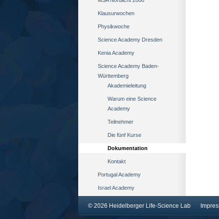
MSA Nordlicht 2008
Klausurwochen
Physikwoche
Science Academy Dresden
Kenia Academy
Science Academy Baden-
Württemberg
Akademieleitung
Warum eine Science
Academy
Teilnehmer
Die fünf Kurse
Dokumentation
Kontakt
Portugal Academy
Israel Academy
© 2026 Heidelberger Life-Science Lab
Impre