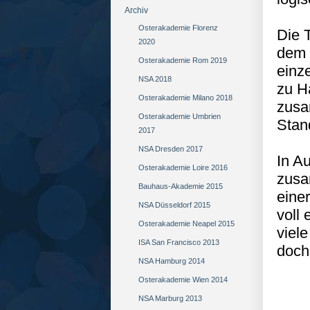
Archiv
Osterakademie Florenz
Die 
2020
dem 
Osterakademie Rom 2019
einz
NSA 2018
zu H
Osterakademie Milano 2018
zusa
Osterakademie Umbrien
Stan
2017
NSA Dresden 2017
In A
Osterakademie Loire 2016
zusa
Bauhaus-Akademie 2015
eine
NSA Düsseldorf 2015
voll 
Osterakademie Neapel 2015
viel
ISA San Francisco 2013
doch 
NSA Hamburg 2014
Osterakademie Wien 2014
NSA Marburg 2013