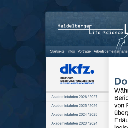
Startseite
Infos
Vorträge
Arbeitsgemeinschafte
Do
Währ
Beri
Akademiefahrten 2026 / 2027
von 
Akademiefahrten 2025 / 2026
über
Akademiefahrten 2024 / 2025
Erlä
Akademiefahrten 2023 / 2024
logi