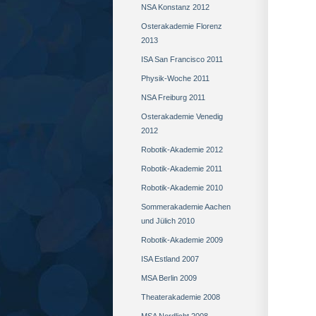
NSA Konstanz 2012
Osterakademie Florenz
2013
ISA San Francisco 2011
Physik-Woche 2011
NSA Freiburg 2011
Osterakademie Venedig
2012
Robotik-Akademie 2012
Robotik-Akademie 2011
Robotik-Akademie 2010
Sommerakademie Aachen
und Jülich 2010
Robotik-Akademie 2009
ISA Estland 2007
MSA Berlin 2009
Theaterakademie 2008