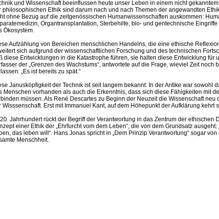
chnik und Wissenschaft beeinflussen heute unser Leben in einem nicht gekanntem
r philosophischen Ethik sind darum nach und nach Themen der angewandten Ethik
cht ohne Bezug auf die zeitgenössischen Humanwissenschaften auskommen: Huma
paratemedizin, Organtransplantation, Sterbehilfe, bio- und gentechnische Eingriffe 
s Ökosystem.
ese Aufzählung von Bereichen menschlichen Handelns, die eine ethische Reflexio
weitert sich aufgrund der wissenschaftlichen Forschung und des technischen Fortsc
ß diese Entwicklungen in die Katastrophe führen, sie halten diese Entwicklung fü
rfasser der „Grenzen des Wachstums“, antwortete auf die Frage, wieviel Zeit noch
lassen: „Es ist bereits zu spät.“
ese Janusköpfigkeit der Technik ist seit langem bekannt: In der Antike war sowohl
s Menschen vorhanden als auch die Erkenntnis, dass sich diese Fähigkeiten mit d
rbinden müssen. Als René Descartes zu Beginn der Neuzeit die Wissenschaft neu de
r Wisssenschaft. Erst mit Immanuel Kant, auf dem Höhepunkt der Aufklärung kehrt s
 20. Jahrhundert rückt der Begriff der Verantwortung in das Zentrum der ethischen D
nzept einer Ethik der „Ehrfurcht vom dem Leben“, die von dem Grundsatz ausgeht: „I
ben, das leben will“. Hans Jonas spricht in „Dem Prinzip Verantwortung“ sogar von
samte Menschheit.