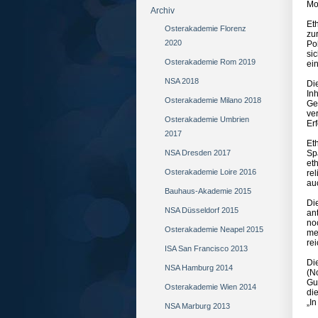
Mor
Archiv
Et
Osterakademie Florenz
zu
2020
Po
si
Osterakademie Rom 2019
ei
NSA 2018
Di
In
Osterakademie Milano 2018
Ge
ve
Osterakademie Umbrien
Er
2017
Eth
NSA Dresden 2017
Sp
et
Osterakademie Loire 2016
re
au
Bauhaus-Akademie 2015
Di
NSA Düsseldorf 2015
an
no
Osterakademie Neapel 2015
me
rei
ISA San Francisco 2013
Di
NSA Hamburg 2014
(N
Gu
Osterakademie Wien 2014
di
„I
NSA Marburg 2013