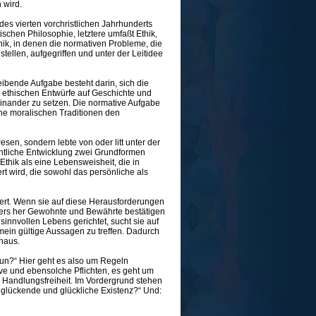
 wird.
 des vierten vorchristlichen Jahrhunderts
ischen Philosophie, letztere umfaßt Ethik,
thik, in denen die normativen Probleme, die
tellen, aufgegriffen und unter der Leitidee
eibende Aufgabe besteht darin, sich die
 ethischen Entwürfe auf Geschichte und
inander zu setzen. Die normative Aufgabe
he moralischen Traditionen den
wesen, sondern lebte von oder litt unter der
htliche Entwicklung zwei Grundformen
Ethik als eine Lebensweisheit, die in
rt wird, die sowohl das persönliche als
rdert. Wenn sie auf diese Herausforderungen
alters her Gewohnte und Bewährte bestätigen
sinnvollen Lebens gerichtet, sucht sie auf
mein gültige Aussagen zu treffen. Dadurch
inaus.
 tun?“ Hier geht es also um Regeln
ve und ebensolche Pflichten, es geht um
r Handlungsfreiheit. Im Vordergrund stehen
e glückende und glückliche Existenz?“ Und: