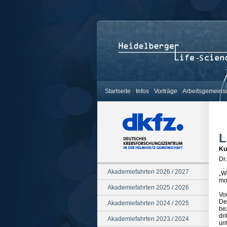
Startseite
Infos
Vorträge
Arbeitsgemeins
L
Ku
Dr
Akademiefahrten 2026 / 2027
„Wi
mor
Akademiefahrten 2025 / 2026
Vo
De
Akademiefahrten 2024 / 2025
be
dr
Akademiefahrten 2023 / 2024
un