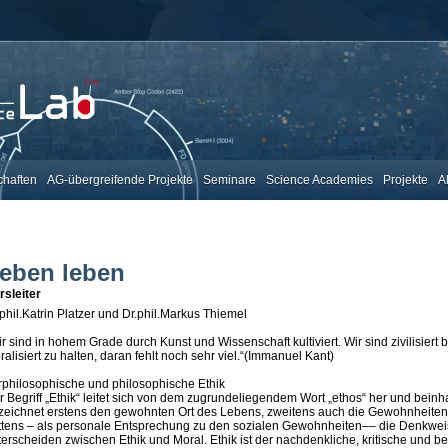
chaften
AG-übergreifende Projekte
Seminare
Science Academies
Projekte
A
eben leben
rsleiter
.phil.Katrin Platzer und Dr.phil.Markus Thiemel
r sind in hohem Grade durch Kunst und Wissenschaft kultiviert. Wir sind zivilisiert 
alisiert zu halten, daran fehlt noch sehr viel.“(Immanuel Kant)
rphilosophische und philosophische Ethik
r Begriff „Ethik“ leitet sich von dem zugrundeliegendem Wort „ethos“ her und beinh
zeichnet erstens den gewohnten Ort des Lebens, zweitens auch die Gewohnheiten,
ittens – als personale Entsprechung zu den sozialen Gewohnheiten–– die Denkweis
terscheiden zwischen Ethik und Moral. Ethik ist der nachdenkliche, kritische und