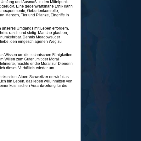
 Umfang und Ausmaß. In den Mittelpunkt
 gerückt. Eine gegenwartsnahe Ethik kann
nexperimente, Geburtenkontrolle,
an Mensch, Tier und Pflanze, Eingriffe in
n unseres Umgangs mit Leben erfordern,
hritts rasch und stetig. Manche glauben,
r unumkehrbar. Dennis Meadows, der
 bliebe, den eingeschlagenen Weg zu
 das Wissen um die technischen Fähigkeiten
em Willen zum Guten, mit der Moral
finierte, machte er die Moral zur Dienerin
ich dieses Verhältnis wieder um.
iskussion. Albert Schweitzer entwirft das
ch bin Leben, das leben will, inmitten von
 einer kosmischen Verantwortung für die