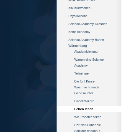
MSA Nordlicht 2008
Klausurwochen
Physikwoche
Science Academy Dresden
Kenia Academy
Science Academy Baden-
Württemberg
Akademieleitung
Warum eine Science
Academy
Teilnehmer
Die fünf Kurse
Was macht müde
Gene munter
Pinball Wizard
Leben leben
Wie Roboter ticken
Der Natur über die
Schulter geschaut