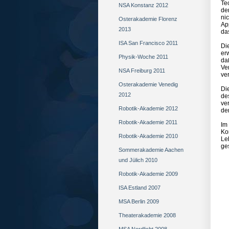
Te
NSA Konstanz 2012
de
ni
Osterakademie Florenz
Ap
2013
da
ISA San Francisco 2011
Di
er
Physik-Woche 2011
da
Ve
NSA Freiburg 2011
ver
Osterakademie Venedig
Di
2012
de
ve
Robotik-Akademie 2012
de
Robotik-Akademie 2011
Im
Ko
Robotik-Akademie 2010
Le
ge
Sommerakademie Aachen
und Jülich 2010
Robotik-Akademie 2009
ISA Estland 2007
MSA Berlin 2009
Theaterakademie 2008