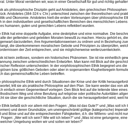
al. Unter Moral verstehen wir, was in einer Gesellschaft für gut und richtig gehalten
hik als philosophische Disziplin geht auf Aristoteles, den griechischen Philosophen
rück. Aristoteles (384-324 v. Chr.) unterschied zwischen der theoretischen und prakt
litik und Ökonomie. Aristoteles hielt die ersten Vorlesungen über philosophische E
ch in den individuellen und gesellschaftlichen Bereichen des menschlichen Lebens s
nes humanen, guten und gerechten Lebens reflektiert wurden.
e Ethik hat eine doppelte Aufgabe, eine deskriptive und eine normative. Die beschr
halte der geltenden und gelebten Moralen bewußt zu machen. Hierzu gehört es, die
genwart darzustellen, ihre Argumentationsweisen zu ordnen und in Beziehung zue
rlangt, die überkommenen moralischen Gebote und Prinzipien zu überprüfen, welc
fordernissen der Zeit entsprechen, und sie möglicherweise weiterzuentwickeln.
ik ist kein zeitloses, sondern ein historisches Phänomen. Sie ist nie einheitlich ge
annung zwischen unterschiedlichen Entwürfen. Man kann mit Blick auf die geschic
hischer Reflexion unterscheiden: In der vorphilosophischen Ethik begegnet uns die 
ligiösen bzw. göttlichen Geboten oder aber in sogenannten Klugheitsregeln formulie
ch das gemeinschaftliche Leben betreffen.
e philosophische Ethik wird durch Situationen der Krise und der Kritik herausgefo
twortet, tritt sie als praktische Philosophie auf den Plan. Sie kann weder das von 
ch einfach einen Gegenentwurf vorlegen. Den Blick fest auf die leitende Idee eines 
thodischem Weg und ohne Berufung auf religiöse oder politische Autoritäten allge
cht sie über die geschichtliche Situation, durch die sie herausgefordert wird, weit h
e Ethik befaßt sich vor allem mit den Fragen: „Was ist das Gute?“ und „Was soll ich
ormen) und deren Grundsätze, um uneingeschränkt gültige (kategorische) Imperati
t und Böse und auf die entsprechenden Fähigkeiten, d.h. die Willens- und nicht nu
e Fragen: „Wer will ich sein? Wie will ich leben?“ und „Was ist eine gelungene, ein
n welcher Umgebung wollen wir und sollen wir leben?“