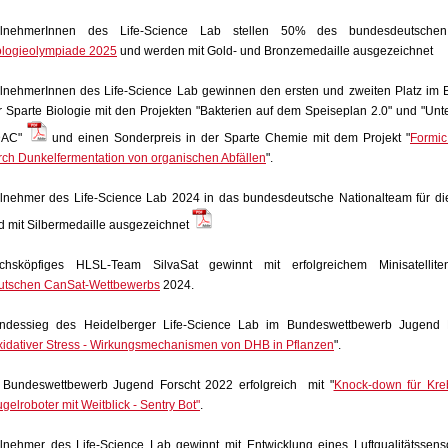
ilnehmerInnen des Life-Science Lab stellen 50% des bundesdeutsch
ologieolympiade 2025
und werden mit Gold- und Bronzemedaille ausgezeichnet
ilnehmerInnen des Life-Science Lab gewinnen den ersten und zweiten Platz im
r Sparte Biologie mit den Projekten "Bakterien auf dem Speiseplan 2.0" und "Un
DAC"
und einen Sonderpreis in der Sparte Chemie mit dem Projekt "
Formic
rch Dunkelfermentation von organischen Abfällen
".
ilnehmer des Life-Science Lab 2024 in das bundesdeutsche Nationalteam für die
d mit Silbermedaille ausgezeichnet
chsköpfiges HLSL-Team SilvaSat gewinnt mit erfolgreichem Minisatell
utschen CanSat-Wettbewerbs
2024.
ndessieg des Heidelberger Life-Science Lab im Bundeswettbewerb Jugend F
idativer Stress - Wirkungsmechanismen von DHB in Pflanzen
".
 Bundeswettbewerb Jugend Forscht 2022 erfolgreich mit "
Knock-down für Kre
gelroboter mit Weitblick - Sentry Bot"
.
ilnehmer des Life-Science Lab gewinnt mit Entwicklung eines Luftqualitätssenso