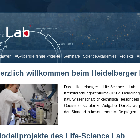
chaften
AG-übergreifende Projekte
Seminare
Science Academies
Projekte
A
erzlich willkommen beim Heidelberger 
Das Heidelberger Life‐Science Lab 
Krebsforschungszentrums (DKFZ, Heidelberg
naturwissenschaftlich-technisch besonders
Oberstufenschüler zur Aufgabe. Der Schwerpun
den Standort in besonderem Maße prägen.
odellprojekte des Life-Science Lab