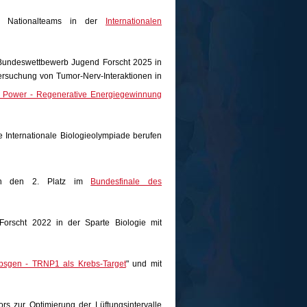
en Nationalteams in der
Internationalen
 Bundeswettbewerb Jugend Forscht 2025 in
tersuchung von Tumor-Nerv-Interaktionen in
 Power - Regenerative Energiegewinnung
 Internationale Biologieolympiade berufen
iten den 2. Platz im
Bundesfinale des
orscht 2022 in der Sparte Biologie mit
bsgen - TRNP1 als Krebs-Target
" und mit
rs zur Optimierung der Lüftungsintervalle