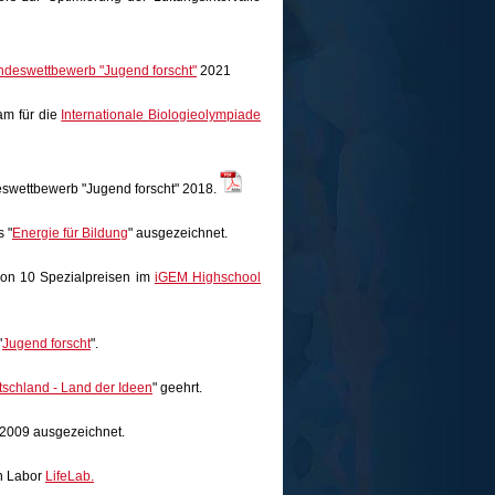
deswettbewerb "Jugend forscht"
2021
am für die
Internationale Biologieolympiade
eswettbewerb "Jugend forscht" 2018.
 "
Energie für Bildung
" ausgezeichnet.
von 10 Spezialpreisen im
iGEM Highschool
"
Jugend forscht
".
tschland - Land der Ideen
" geehrt.
2009 ausgezeichnet.
n Labor
LifeLab.