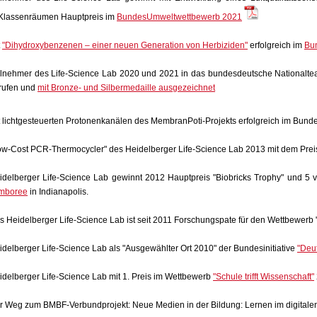
 Klassenräumen Hauptpreis im
BundesUmweltwettbewerb 2021
t
"Dihydroxybenzenen – einer neuen Generation von Herbiziden"
erfolgreich im
Bun
ilnehmer des Life-Science Lab 2020 und 2021 in das bundesdeutsche Nationalte
rufen und
mit Bronze- und Silbermedaille ausgezeichnet
t lichtgesteuerten Protonenkanälen des MembranPoti-Projekts erfolgreich im Bund
ow-Cost PCR-Thermocycler" des Heidelberger Life-Science Lab 2013 mit dem Preis
idelberger Life-Science Lab gewinnt 2012 Hauptpreis "Biobricks Trophy" und 5 
mboree
in Indianapolis.
s Heidelberger Life-Science Lab ist seit 2011 Forschungspate für den Wettbewerb 
idelberger Life-Science Lab als "Ausgewählter Ort 2010" der Bundesinitiative
"Deu
idelberger Life-Science Lab mit 1. Preis im Wettbewerb
"Schule trifft Wissenschaft"
r Weg zum BMBF-Verbundprojekt: Neue Medien in der Bildung: Lernen im digitale