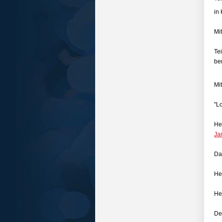
in
Mi
Te
be
Mi
"L
He
Ja
Da
He
He
De