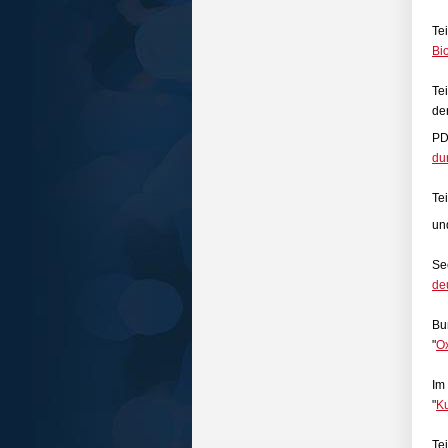
Te
Bi
Te
de
P
du
Te
un
Se
de
Bu
"
Ox
Im
"
Ku
Te